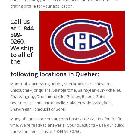
grating profile for your application.
Call us
at 1-844-
599-
0260.
We ship
to all of
the
following locations in Quebec:
Montreal, Gatineau, Quebec, Sherbrooke, Trois-Rivières,
Chicoutimi – Jonquière, Saint-Jérôme, Saint-Jean-sur-Richelieu,
Châteauguay, Drummondville, Granby, Beloeil, Saint-
Hyacinthe, Joliette, Victoriaville, Salaberry-de-Valleyfield,
Shawinigan, Rimouski or Sorel.
Many of our customers are purchasing FRP Grating for the first
time. We’re ready to answer all your questions – use our quick
quote form or call us at 1-844-599-0260.