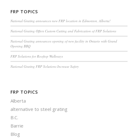
FRP TOPICS
National Grating announces new FRP location in Edmonton, Alberta!
National Grating Offers Custom Cutting and Fabrication of FRP Solutions
National Grating announces opening of new facility in Ontario with Grand
Opening BBQ
FRP Solutions for Rooftop Walkways
National Grating FRP Solutions Increase Safety
FRP TOPICS
Alberta
alternative to steel grating
B.C.
Barrie
Blog