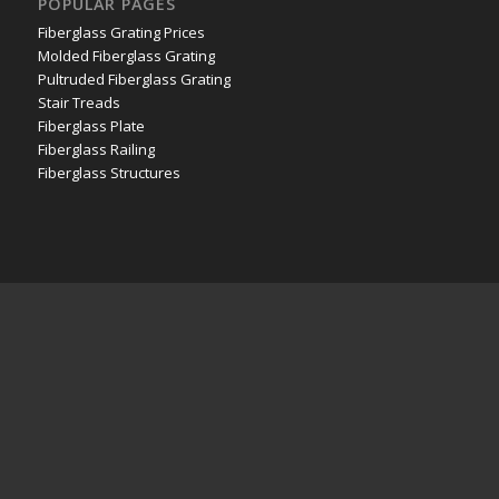
POPULAR PAGES
Fiberglass Grating Prices
Molded Fiberglass Grating
Pultruded Fiberglass Grating
Stair Treads
Fiberglass Plate
Fiberglass Railing
Fiberglass Structures
FRP SPECS & TOPICS
National Grating announces new FRP location in Edmonton, Alberta!
National Grating Offers Custom Cutting and Fabrication of FRP Solutions
National Grating announces opening of new facility in Ontario with Grand
Opening BBQ
FRP Solutions for Rooftop Walkways
National Grating FRP Solutions Increase Safety