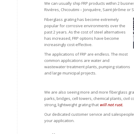
We can usually ship FRP products within 2 busin
Rivières, Chicoutimi – Jonquière, Saint-Jérôme or S
Fiberglass grating has become extremely
popular for corrosive environments over the
past 2 years. As the cost of steel alternatives
has increased, FRP options have become
increasingly cost-effective.
The applications of FRP are endless. The most
common applications are water and
wastewater treatment plants, pumping stations
and large municipal projects.
We are also seeing more and more fiberglass grate
parks, bridges, cell towers, chemical plants, civil
strong, lightweight grating that
will not rust.
Our dedicated customer service and salespeople ta
your application.