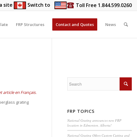
a site
Switch to
Toll Free 1.844.599.0260
late
FRP Structures
Contact and Quotes
News
t article en Français.
berglass grating
FRP TOPICS
National Grating announces new FRP
location in Edmonton, Alberta!
National Grating Offers Custom Cutting and