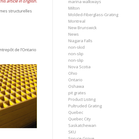
his article in English.
marina walkways
Milton
mes structurelles
Molded-Fiberglass-Grating
Montreal
New Brunswick
News
Niagara Falls
non-skid
ntrepôt de l’Ontario
non-slip
non-slip
Nova Scotia
Ohio
Ontario
Oshawa
pit grates
Product Listing
Pultruded Grating
Quebec
Quebec City
Saskatchewan
SKU
Spruce Grove