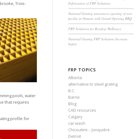
brooke, Trois-
Fabrication of FRP Solutions
National Grating announces opening of new
facility in Ontario with Grand Opening BBQ
FRP Solutions for Rooftop Walkways
National Grating FRP Solutions Increase
Safety
FRP TOPICS
Alberta
alternative to steel grating
B.C.
imming pools, water
Barrie
lse that requires
Blog
CAD resources
Calgary
ting profile for
car wash
Chicoutimi – Jonquière
Detroit