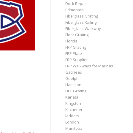
Dock Repair
Edmonton
Fiberglass Grating
Fiberglass Railing
Fiberglass Walkway
Floor Grating
Florida
FRP Grating
FRP Plate
FRP Supplier
FRP Walkways for Marinas
Gatineau
Guelph
Hamilton
HLC Grating
Kanata
Kingston
Kitchener
ladders
London
Manitoba