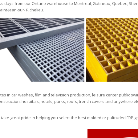
ess days from our Ontario warehouse to Montreal, Gatineau, Quebec, Sher
aint-Jean-sur- Richelieu.
s in car washes, film and television production, leisure center public sw
 construction, hospitals, hotels, parks, roofs, trench covers and anywhere e
ke great pride in helping you select the best molded or pultruded FRP gra