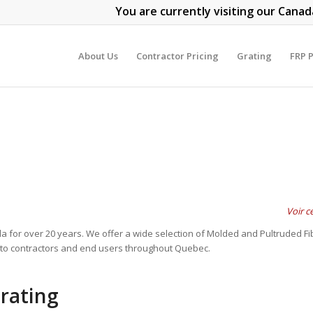
You are currently visiting our Canad
About Us
Contractor Pricing
Grating
FRP P
Voir ce
a for over 20 years. We offer a wide selection of Molded and Pultruded Fi
s to contractors and end users throughout Quebec.
Grating