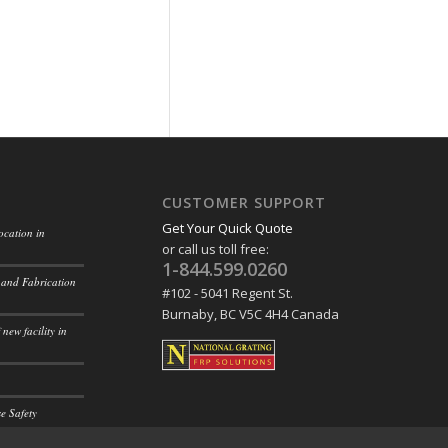
CUSTOMER SUPPORT
Get Your Quick Quote
ocation in
or call us toll free:
1-844.599.0260
 and Fabrication
#102 - 5041 Regent St.
Burnaby, BC V5C 4H4 Canada
new facility in
e Safety