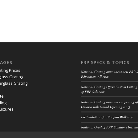
PAGES
FRP SPECS & TOPICS
ating Prices
National Grating announces new FRP l
lass Grating
Edmonton, Alberta!
erglass Grating
National Grating Offers Custom Cutting
of FRP Solutions
ate
National Grating announces opening of 
ling
Ontario with Grand Opening BBQ
ructures
FRP Solutions for Rooftop Walkways
National Grating FRP Solutions Increas