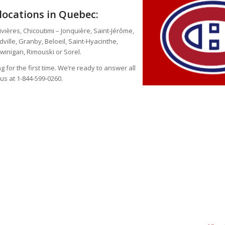
 locations in Quebec:
ières, Chicoutimi – Jonquière, Saint-Jérôme,
ille, Granby, Beloeil, Saint-Hyacinthe,
hawinigan, Rimouski or Sorel.
for the first time. We’re ready to answer all
us at 1-844-599-0260.